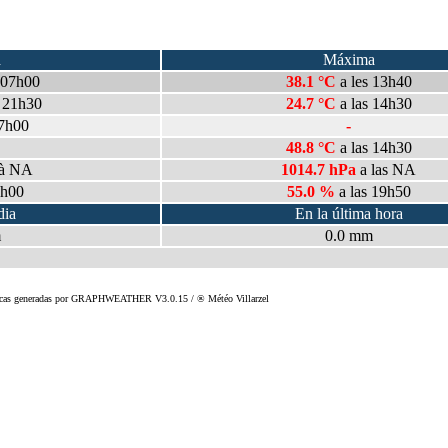
a
Máxima
s 07h00
38.1 °C
a les 13h40
s 21h30
24.7 °C
a las 14h30
7h00
-
48.8 °C
a las 14h30
à
NA
1014.7 hPa
a las
NA
0h00
55.0 %
a las 19h50
dia
En la última hora
m
0.0 mm
dísticas generadas por GRAPHWEATHER V3.0.15 / ® Météo Villarzel