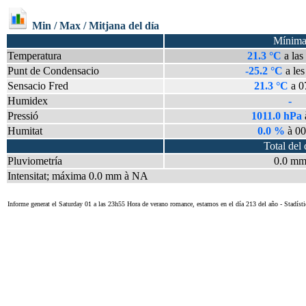
Min / Max / Mitjana del día
Mínim
Temperatura
21.3 °C
a la
Punt de Condensacio
-25.2 °C
a le
Sensacio Fred
21.3 °C
a 0
Humidex
-
Pressió
1011.0 hPa
Humitat
0.0 %
à 0
Total del 
Pluviometría
0.0 m
Intensitat; máxima 0.0 mm à NA
Informe generat el Saturday 01 a las 23h55 Hora de verano romance, estamos en el día 213 del año - Sta