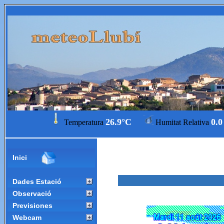
26.9°C
0.
Temperatura
Humitat Relativa
Inici
Dades Estació
Observació
Previsiones
Webcam