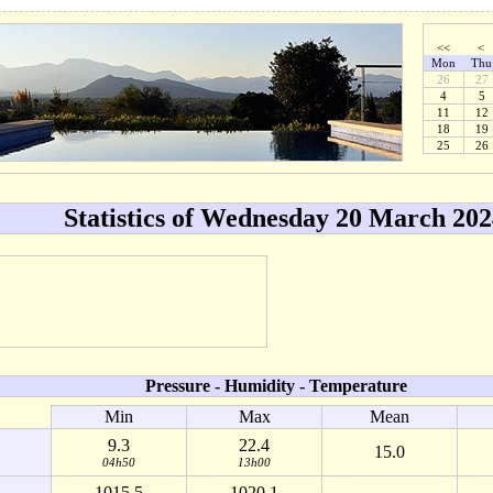
<<
<
Mon
Thu
26
27
4
5
11
12
18
19
25
26